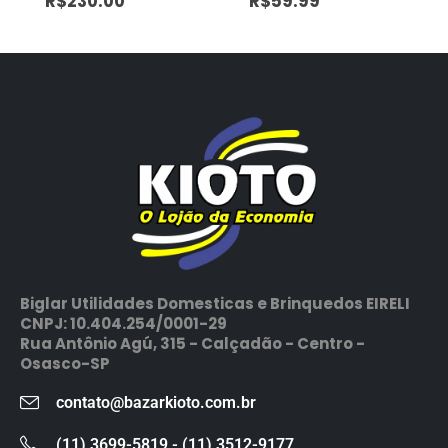
R$
230.00
R$
59.99
Biglar Utilidades Domesticas e Brinquedos EIRELI
CNPJ: 10.404.254/0001-29
Rua Antônio Agú, 315 - Calçadão - Centro -
Osasco-SP
contato@bazarkioto.com.br
(11) 3699-5819 - (11) 3512-9177