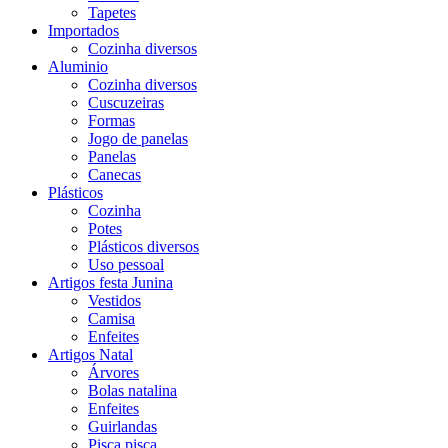
Tapetes
Importados
Cozinha diversos
Aluminio
Cozinha diversos
Cuscuzeiras
Formas
Jogo de panelas
Panelas
Canecas
Plásticos
Cozinha
Potes
Plásticos diversos
Uso pessoal
Artigos festa Junina
Vestidos
Camisa
Enfeites
Artigos Natal
Árvores
Bolas natalina
Enfeites
Guirlandas
Pisca pisca