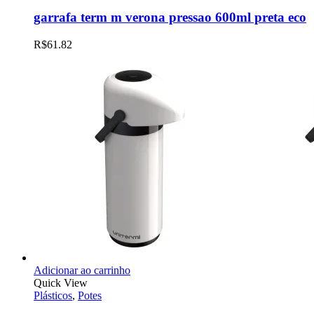
garrafa term m verona pressao 600ml preta eco
R$
61.82
Adicionar ao carrinho
Quick View
Plásticos
,
Potes