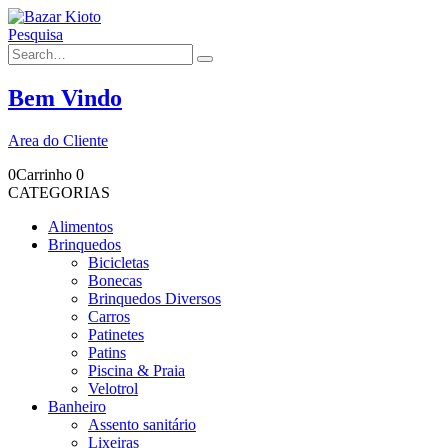
Pesquisa
Bem Vindo
Area do Cliente
0
Carrinho
0
CATEGORIAS
Alimentos
Brinquedos
Bicicletas
Bonecas
Brinquedos Diversos
Carros
Patinetes
Patins
Piscina & Praia
Velotrol
Banheiro
Assento sanitário
Lixeiras