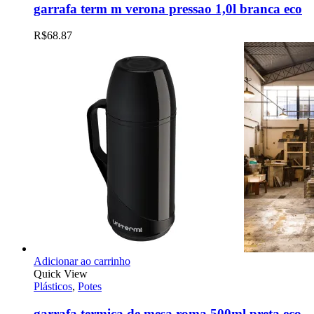
garrafa term m verona pressao 1,0l branca eco
R$
68.87
Adicionar ao carrinho
Quick View
Plásticos
,
Potes
garrafa termica de mesa roma 500ml preta eco