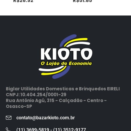
R$
26.92
R$
51.85
Biglar Utilidades Domesticas e Brinquedos EIRELI
CNPJ: 10.404.254/0001-29
Rua Antônio Agú, 315 - Calçadão - Centro -
Osasco-SP
contato@bazarkioto.com.br
(11) 3699-5819 - (11) 3512-9177