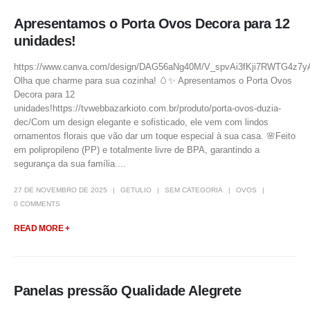
Apresentamos o Porta Ovos Decora para 12
unidades!
https://www.canva.com/design/DAG56aNg40M/V_spvAi3fKji7RWTG4z7y
Olha que charme para sua cozinha! 🥚✨ Apresentamos o Porta Ovos
Decora para 12
unidades!https://tvwebbazarkioto.com.br/produto/porta-ovos-duzia-
dec/Com um design elegante e sofisticado, ele vem com lindos
ornamentos florais que vão dar um toque especial à sua casa. 🌸Feito
em polipropileno (PP) e totalmente livre de BPA, garantindo a
segurança da sua família....
27 DE NOVEMBRO DE 2025
GETULIO
SEM CATEGORIA
OVOS
0 COMMENTS
READ MORE +
Panelas pressão Qualidade Alegrete