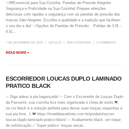
✨##Essencial para Sua Cozinha: Panelas de Pressão Alegrete
Segurança e Praticidade na Sua Cozinha! Prepare refeições
deliciosas com rapidez e segurança com as panelas de pressão das
marcas líder Alegrete. Escolha a qualidade e a tradição que facilitam
o seu dia a dia! ✨Opções de Panelas de Pressão: . Polidas de 3,0L -
4,5L...
7 DE NOVEMBRO DE 2025
GETULIO
SEM CATEGORIA
0 COMMENTS
READ MORE +
ESCORREDOR LOUCAS DUPLO LAMINADO
PRATICO BLACK
✨ Diga adeus à pia bagunçada! ✨ Com o Escorredor de Louças Duplo
da Passerini, sua cozinha fica mais organizada e cheia de estilo.🖤,
na cor black é a solução perfeita para deixar suas louças sequinhas e
sua pia livre. 💧🍽️ https://tvwebbazarkioto.com.br/produto/escorr-
loucas-duplo-laminado-pratico-black/ ✅ Acabamento black: um toque
de sofisticação.✅ Super prático: louças secas...