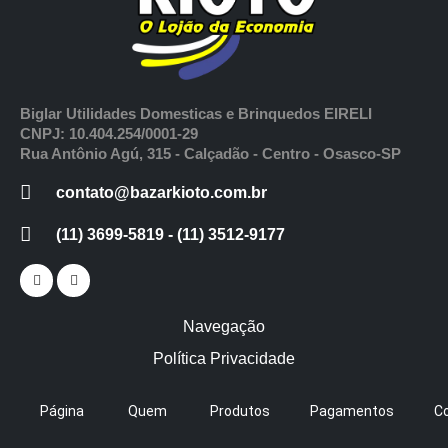
Biglar Utilidades Domesticas e Brinquedos EIRELI
CNPJ: 10.404.254/0001-29
Rua Antônio Agú, 315 - Calçadão - Centro - Osasco-SP
contato@bazarkioto.com.br
(11) 3699-5819 - (11) 3512-9177
Navegação
Política Privacidade
Página
Quem
Produtos
Pagamentos
C