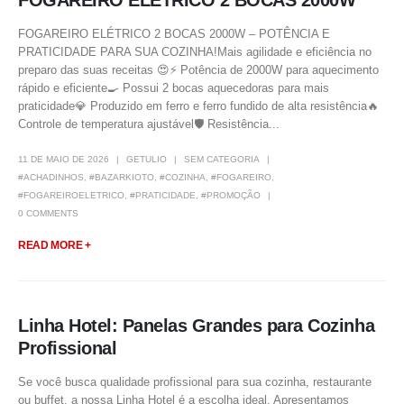
FOGAREIRO ELÉTRICO 2 BOCAS 2000W
FOGAREIRO ELÉTRICO 2 BOCAS 2000W – POTÊNCIA E
PRATICIDADE PARA SUA COZINHA!Mais agilidade e eficiência no
preparo das suas receitas 😍⚡ Potência de 2000W para aquecimento
rápido e eficiente🍳 Possui 2 bocas aquecedoras para mais
praticidade💎 Produzido em ferro e ferro fundido de alta resistência🔥
Controle de temperatura ajustável🛡️ Resistência...
11 DE MAIO DE 2026
GETULIO
SEM CATEGORIA
#ACHADINHOS
,
#BAZARKIOTO
,
#COZINHA
,
#FOGAREIRO
,
#FOGAREIROELETRICO
,
#PRATICIDADE
,
#PROMOÇÃO
0 COMMENTS
READ MORE +
Linha Hotel: Panelas Grandes para Cozinha
Profissional
Se você busca qualidade profissional para sua cozinha, restaurante
ou buffet, a nossa Linha Hotel é a escolha ideal. Apresentamos