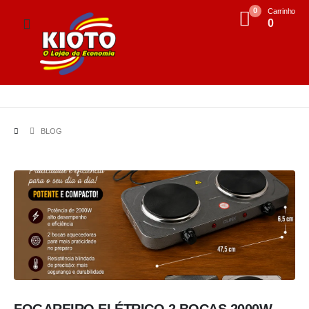
0
Carrinho
0
BLOG