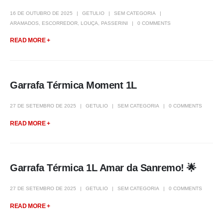
16 DE OUTUBRO DE 2025
GETULIO
SEM CATEGORIA
ARAMADOS
,
ESCORREDOR
,
LOUÇA
,
PASSERINI
0 COMMENTS
READ MORE +
Garrafa Térmica Moment 1L
27 DE SETEMBRO DE 2025
GETULIO
SEM CATEGORIA
0 COMMENTS
READ MORE +
Garrafa Térmica 1L Amar da Sanremo! 🌟
27 DE SETEMBRO DE 2025
GETULIO
SEM CATEGORIA
0 COMMENTS
READ MORE +